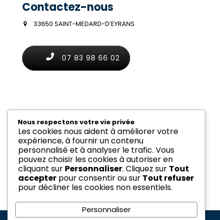
Contactez-nous
33650 SAINT-MEDARD-D’EYRANS
07 83 98 66 02
Horaires
Nous respectons votre vie privée
Les cookies nous aident à améliorer votre
Du lundi au samedi de 8h à 21h.
expérience, à fournir un contenu
personnalisé et à analyser le trafic. Vous
pouvez choisir les cookies à autoriser en
CONTACTEZ AS PLOMBERIE
cliquant sur
Personnaliser
. Cliquez sur
Tout
accepter
pour consentir ou sur
Tout refuser
pour décliner les cookies non essentiels.
Personnaliser